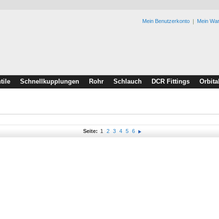
Mein Benutzerkonto
Mein Wa
tile
Schnellkupplungen
Rohr
Schlauch
DCR Fittings
Orbita
Seite:
1
2
3
4
5
6