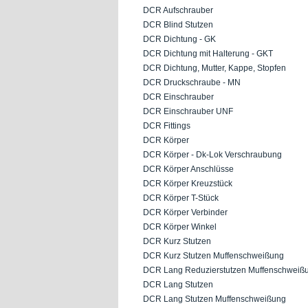
DCR Aufschrauber
DCR Blind Stutzen
DCR Dichtung - GK
DCR Dichtung mit Halterung - GKT
DCR Dichtung, Mutter, Kappe, Stopfen
DCR Druckschraube - MN
DCR Einschrauber
DCR Einschrauber UNF
DCR Fittings
DCR Körper
DCR Körper - Dk-Lok Verschraubung
DCR Körper Anschlüsse
DCR Körper Kreuzstück
DCR Körper T-Stück
DCR Körper Verbinder
DCR Körper Winkel
DCR Kurz Stutzen
DCR Kurz Stutzen Muffenschweißung
DCR Lang Reduzierstutzen Muffenschweiß
DCR Lang Stutzen
DCR Lang Stutzen Muffenschweißung