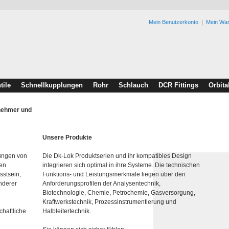
Mein Benutzerkonto
Mein Wa
tile
Schnellkupplungen
Rohr
Schlauch
DCR Fittings
Orbita
rnehmer und
Unsere Produkte
lungen von
Die Dk-Lok Produktserien und ihr kompatibles Design
den
integrieren sich optimal in ihre Systeme. Die technischen
sstsein,
Funktions- und Leistungsmerkmale liegen über den
nderer
Anforderungsprofilen der Analysentechnik,
Biotechnologie, Chemie, Petrochemie, Gasversorgung,
Kraftwerkstechnik, Prozessinstrumentierung und
chaftliche
Halbleitertechnik.