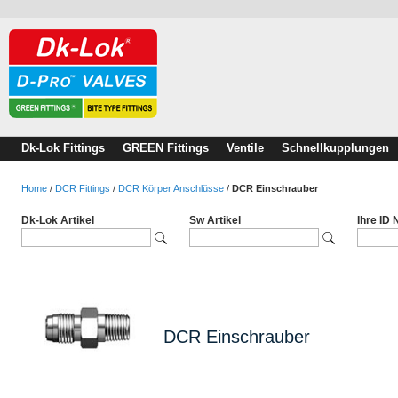
Dk-Lok Fittings
GREEN Fittings
Ventile
Schnellkupplungen
Home
/
DCR Fittings
/
DCR Körper Anschlüsse
/
DCR Einschrauber
Dk-Lok Artikel
Sw Artikel
Ihre ID
DCR Einschrauber