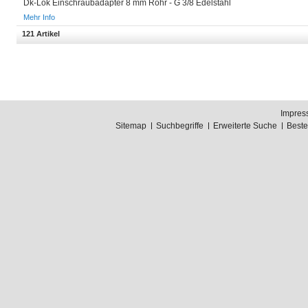
Dk-Lok Einschraubadapter 8 mm Rohr - G 3/8 Edelstahl
Mehr Info
121 Artikel
Impres
Sitemap
Suchbegriffe
Erweiterte Suche
Best