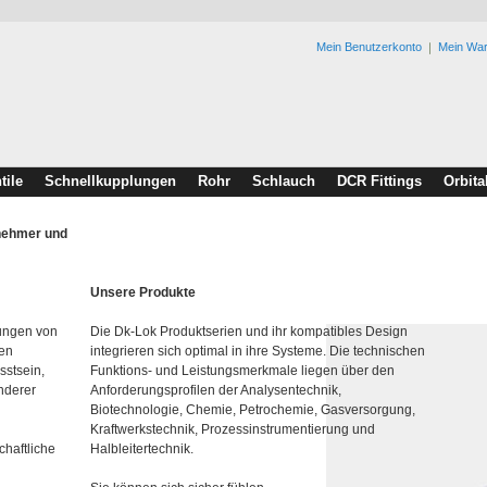
Mein Benutzerkonto
Mein Wa
tile
Schnellkupplungen
Rohr
Schlauch
DCR Fittings
Orbita
rnehmer und
Unsere Produkte
lungen von
Die Dk-Lok Produktserien und ihr kompatibles Design
den
integrieren sich optimal in ihre Systeme. Die technischen
sstsein,
Funktions- und Leistungsmerkmale liegen über den
nderer
Anforderungsprofilen der Analysentechnik,
Biotechnologie, Chemie, Petrochemie, Gasversorgung,
Kraftwerkstechnik, Prozessinstrumentierung und
chaftliche
Halbleitertechnik.