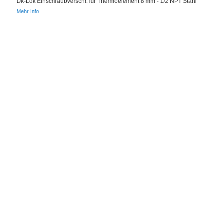
Dk-Lok Einschraubverschr. für Thermoelement 8 mm - 1/2 NPT Stahl
Mehr Info