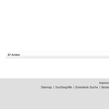
87 Artikel
Impres
Sitemap
Suchbegriffe
Erweiterte Suche
Best