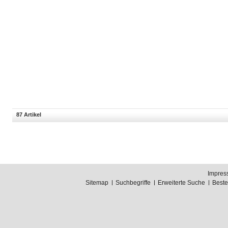
87 Artikel
Impres
Sitemap
Suchbegriffe
Erweiterte Suche
Best