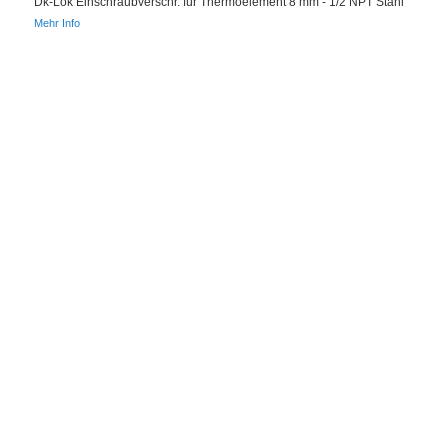
Dk-Lok Einschraubverschr. für Thermoelement 8 mm - 1/2 NPT Stahl
Mehr Info