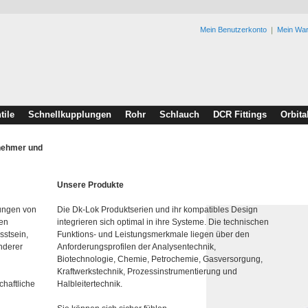
Mein Benutzerkonto
Mein Wa
tile
Schnellkupplungen
Rohr
Schlauch
DCR Fittings
Orbita
rnehmer und
Unsere Produkte
lungen von
Die Dk-Lok Produktserien und ihr kompatibles Design
den
integrieren sich optimal in ihre Systeme. Die technischen
sstsein,
Funktions- und Leistungsmerkmale liegen über den
nderer
Anforderungsprofilen der Analysentechnik,
Biotechnologie, Chemie, Petrochemie, Gasversorgung,
Kraftwerkstechnik, Prozessinstrumentierung und
chaftliche
Halbleitertechnik.