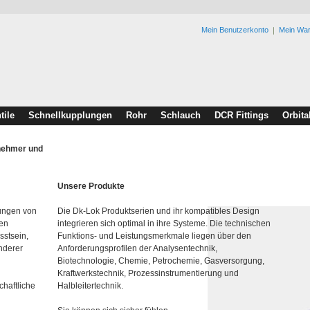
Mein Benutzerkonto
Mein Wa
tile
Schnellkupplungen
Rohr
Schlauch
DCR Fittings
Orbita
rnehmer und
Unsere Produkte
lungen von
Die Dk-Lok Produktserien und ihr kompatibles Design
den
integrieren sich optimal in ihre Systeme. Die technischen
sstsein,
Funktions- und Leistungsmerkmale liegen über den
nderer
Anforderungsprofilen der Analysentechnik,
Biotechnologie, Chemie, Petrochemie, Gasversorgung,
Kraftwerkstechnik, Prozessinstrumentierung und
chaftliche
Halbleitertechnik.