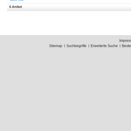
6 Artikel
Impres
Sitemap
Suchbegriffe
Erweiterte Suche
Best