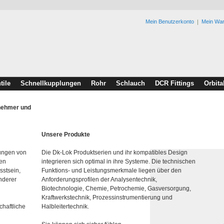
Mein Benutzerkonto
Mein Wa
tile
Schnellkupplungen
Rohr
Schlauch
DCR Fittings
Orbita
rnehmer und
Unsere Produkte
lungen von
Die Dk-Lok Produktserien und ihr kompatibles Design
den
integrieren sich optimal in ihre Systeme. Die technischen
sstsein,
Funktions- und Leistungsmerkmale liegen über den
nderer
Anforderungsprofilen der Analysentechnik,
Biotechnologie, Chemie, Petrochemie, Gasversorgung,
Kraftwerkstechnik, Prozessinstrumentierung und
chaftliche
Halbleitertechnik.