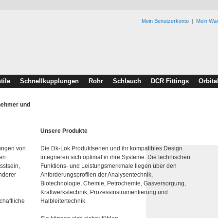
Mein Benutzerkonto
Mein Wa
tile
Schnellkupplungen
Rohr
Schlauch
DCR Fittings
Orbita
rnehmer und
Unsere Produkte
lungen von
Die Dk-Lok Produktserien und ihr kompatibles Design
den
integrieren sich optimal in ihre Systeme. Die technischen
sstsein,
Funktions- und Leistungsmerkmale liegen über den
nderer
Anforderungsprofilen der Analysentechnik,
Biotechnologie, Chemie, Petrochemie, Gasversorgung,
Kraftwerkstechnik, Prozessinstrumentierung und
chaftliche
Halbleitertechnik.