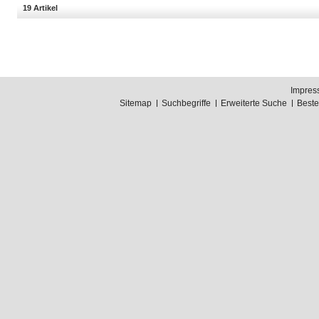
19 Artikel
Impres
Sitemap
Suchbegriffe
Erweiterte Suche
Best