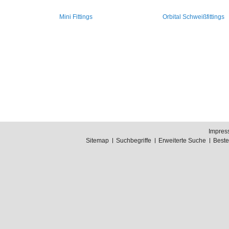
Mini Fittings
Orbital Schweißfittings
Impres
Sitemap
Suchbegriffe
Erweiterte Suche
Best