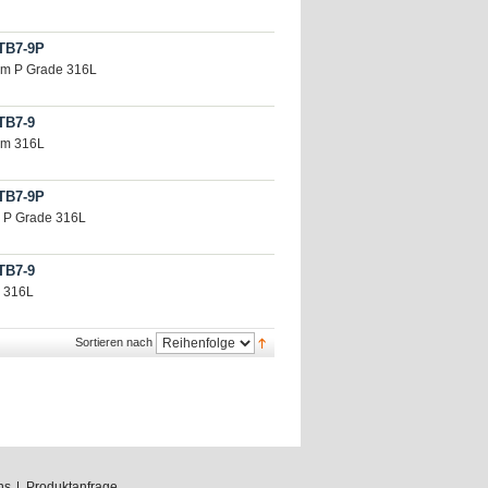
TB7-9P
mm P Grade 316L
TB7-9
mm 316L
TB7-9P
m P Grade 316L
TB7-9
m 316L
Sortieren nach
ns
Produktanfrage