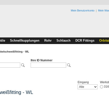
Mein Benutzerkonto
Mein Wa
tile
Schnellkupplungen
Rohr
Schlauch
DCR Fittings
Orbita
kelschweißfitting - WL
Ihre ID Nummer
Eingang
Werkst
316
eißfitting - WL