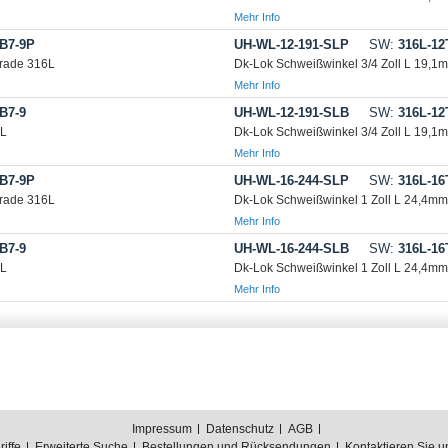
Mehr Info
B7-9P
UH-WL-12-191-SLP
SW:
316L-12
rade 316L
Dk-Lok Schweißwinkel 3/4 Zoll L 19,1
Mehr Info
B7-9
UH-WL-12-191-SLB
SW:
316L-12
6L
Dk-Lok Schweißwinkel 3/4 Zoll L 19,1
Mehr Info
B7-9P
UH-WL-16-244-SLP
SW:
316L-16
rade 316L
Dk-Lok Schweißwinkel 1 Zoll L 24,4m
Mehr Info
B7-9
UH-WL-16-244-SLB
SW:
316L-16
6L
Dk-Lok Schweißwinkel 1 Zoll L 24,4m
Mehr Info
Impressum
Datenschutz
AGB
iffe
Erweiterte Suche
Bestellungen und Rücksendungen
Kontaktieren Sie u