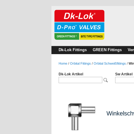
Dk-Lok Fittings
GREEN Fittings
Ven
Home
/
Orbital Fittings
/
Orbital Schweißfittings
/
Win
Dk-Lok Artikel
Sw Artikel
Winkelschw