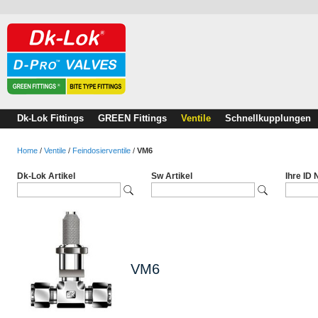
Dk-Lok Fittings
GREEN Fittings
Ventile
Schnellkupplungen
Home
/
Ventile
/
Feindosierventile
/
VM6
Dk-Lok Artikel
Sw Artikel
Ihre ID
VM6