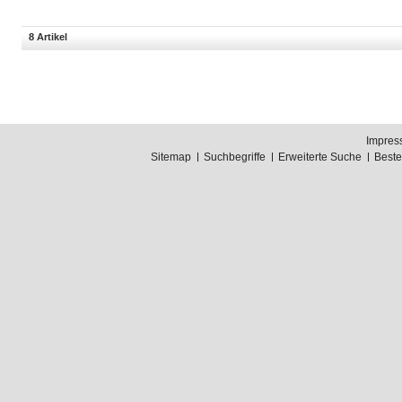
8 Artikel
Impres
Sitemap
Suchbegriffe
Erweiterte Suche
Best