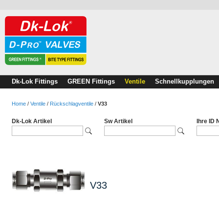
Dk-Lok Fittings
GREEN Fittings
Ventile
Schnellkupplungen
Home
/
Ventile
/
Rückschlagventile
/
V33
Dk-Lok Artikel
Sw Artikel
Ihre ID
V33