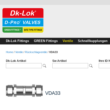
Dk-Lok Fittings
GREEN Fittings
Ventile
Schnellkupplungen
Home
/
Ventile
/
Rückschlagventile
/
VDA33
Dk-Lok Artikel
Sw Artikel
Ihre ID
VDA33