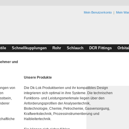
Mein Benutzerkonto
Mein Wa
tile
Schnellkupplungen
Rohr
Schlauch
DCR Fittings
Orbita
rnehmer und
Unsere Produkte
lungen von
Die Dk-Lok Produktserien und ihr kompatibles Design
den
integrieren sich optimal in ihre Systeme. Die technischen
sstsein,
Funktions- und Leistungsmerkmale liegen über den
nderer
Anforderungsprofilen der Analysentechnik,
Biotechnologie, Chemie, Petrochemie, Gasversorgung,
Kraftwerkstechnik, Prozessinstrumentierung und
chaftliche
Halbleitertechnik.