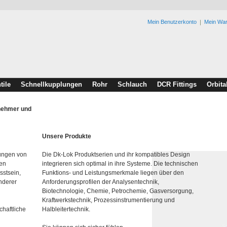
Mein Benutzerkonto
Mein Wa
tile
Schnellkupplungen
Rohr
Schlauch
DCR Fittings
Orbita
rnehmer und
Unsere Produkte
lungen von
Die Dk-Lok Produktserien und ihr kompatibles Design
den
integrieren sich optimal in ihre Systeme. Die technischen
sstsein,
Funktions- und Leistungsmerkmale liegen über den
nderer
Anforderungsprofilen der Analysentechnik,
Biotechnologie, Chemie, Petrochemie, Gasversorgung,
Kraftwerkstechnik, Prozessinstrumentierung und
chaftliche
Halbleitertechnik.