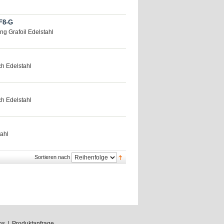
F8-G
ng Grafoil Edelstahl
ch Edelstahl
ch Edelstahl
tahl
Sortieren nach
ns
Produktanfrage