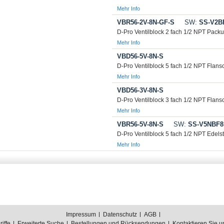
Mehr Info
VBR56-2V-8N-GF-S
SW:
SS-V2B
D-Pro Ventilblock 2 fach 1/2 NPT Packu
Mehr Info
VBD56-5V-8N-S
D-Pro Ventilblock 5 fach 1/2 NPT Flans
Mehr Info
VBD56-3V-8N-S
D-Pro Ventilblock 3 fach 1/2 NPT Flans
Mehr Info
VBR56-5V-8N-S
SW:
SS-V5NBF8
D-Pro Ventilblock 5 fach 1/2 NPT Edels
Mehr Info
Impressum
Datenschutz
AGB
iffe
Erweiterte Suche
Bestellungen und Rücksendungen
Kontaktieren Sie u