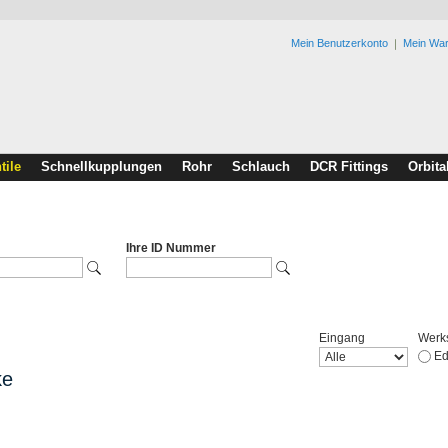
Mein Benutzerkonto
Mein Wa
tile
Schnellkupplungen
Rohr
Schlauch
DCR Fittings
Orbita
Ihre ID Nummer
Eingang
Werks
Ed
ke