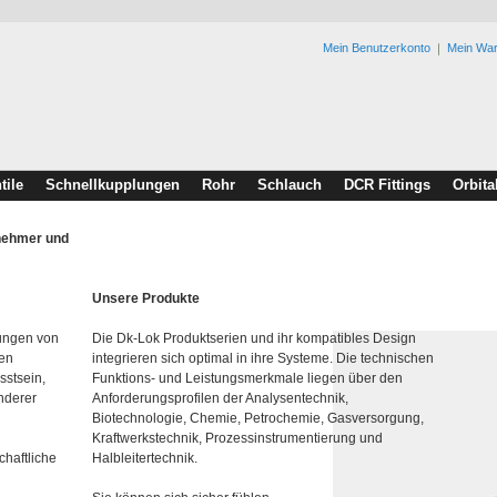
Mein Benutzerkonto
Mein Wa
tile
Schnellkupplungen
Rohr
Schlauch
DCR Fittings
Orbita
rnehmer und
Unsere Produkte
lungen von
Die Dk-Lok Produktserien und ihr kompatibles Design
den
integrieren sich optimal in ihre Systeme. Die technischen
sstsein,
Funktions- und Leistungsmerkmale liegen über den
nderer
Anforderungsprofilen der Analysentechnik,
Biotechnologie, Chemie, Petrochemie, Gasversorgung,
Kraftwerkstechnik, Prozessinstrumentierung und
chaftliche
Halbleitertechnik.